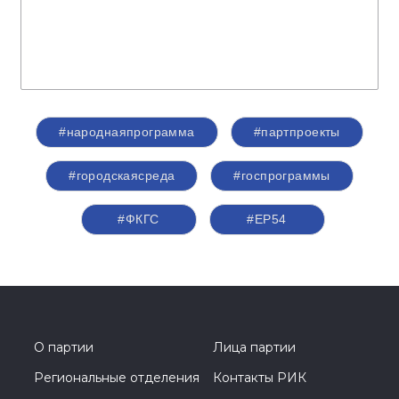
#народнаяпрограмма
#партпроекты
#городскаясреда
#госпрограммы
#ФКГС
#ЕР54
О партии
Лица партии
Региональные отделения
Контакты РИК