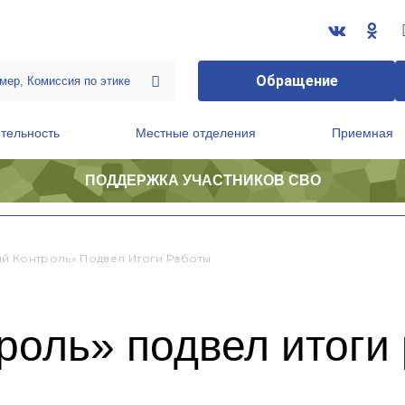
Обращение
тельность
Местные отделения
Приемная
ПОДДЕРЖКА УЧАСТНИКОВ СВО
ственной приемной Председателя Партии
Президиум регионального политического совета
й Контроль» Подвел Итоги Работы
роль» подвел итоги