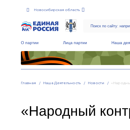
Новосибирская область
О партии
Лица партии
Наша дея
Местные общественные приемные Партии
Руководитель Региональной обще
Народная программа «Единой России»
Главная
Наша Деятельность
Новости
«Народны
«Народный конт