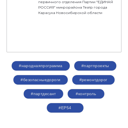
первичного отделения Партии "ЕДИНАЯ
РОССИЯ" микрорайона Театр города
Карасука Новосибирской области
#народнаяпрограмма
#партпроекты
#безопасныедороги
#ремонтдорог
#партдесант
#контроль
#ЕР54