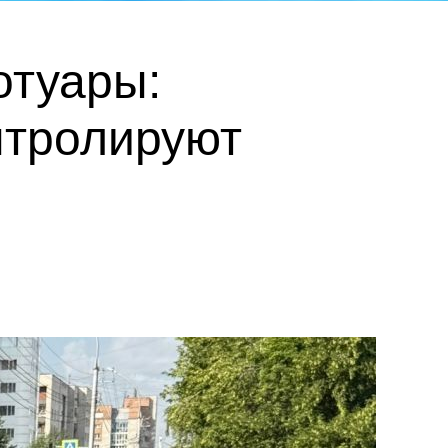
отуары:
нтролируют