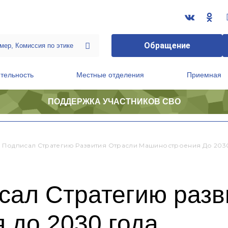
Обращение
тельность
Местные отделения
Приемная
ПОДДЕРЖКА УЧАСТНИКОВ СВО
ственной приемной Председателя Партии
Президиум регионального политического совета
 Подписал Стратегию Развития Отрасли Машиностроения До 203
сал Стратегию разв
 до 2030 года