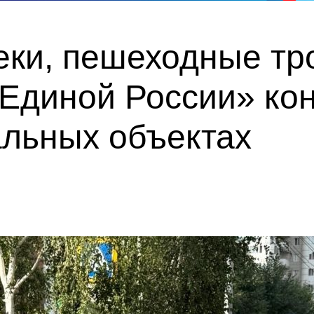
еки, пешеходные тр
«Единой России» ко
альных объектах