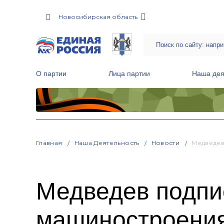
Новосибирская область
О партии
Лица партии
Наша дея
Местные общественные приемные Партии
Руководитель Региональной обще
Народная программа «Единой России»
Главная
Наша Деятельность
Новости
Медведев
Медведев подпи
машиностроения