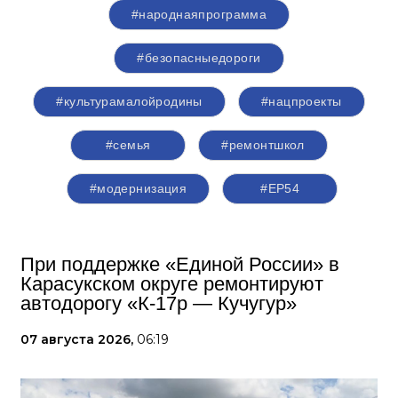
#народнаяпрограмма
#безопасныедороги
#культурамалойродины
#нацпроекты
#семья
#ремонтшкол
#модернизация
#ЕР54
При поддержке «Единой России» в
Карасукском округе ремонтируют
автодорогу «К-17р — Кучугур»
07 августа 2026,
06:19