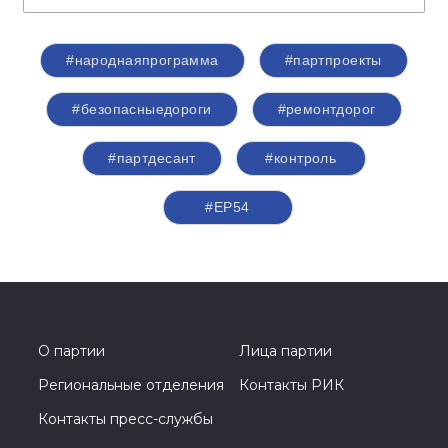
#народнаяпрограмма
#партпроекты
#безопасныедороги
#ремонтдорог
#партдесант
#контроль
#ЕР54
О партии
Лица партии
Региональные отделения
Контакты РИК
Контакты пресс-службы