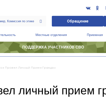
Обращение
тельность
Местные отделения
Приемная
ПОДДЕРЖКА УЧАСТНИКОВ СВО
ственной приемной Председателя Партии
Президиум регионального политического совета
оз Провел Личный Прием Граждан
вел личный прием г