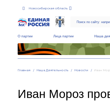
Новосибирская область
О партии
Лица партии
Наша дея
Местные общественные приемные Партии
Руководитель Региональной обще
Народная программа «Единой России»
Главная
Наша Деятельность
Новости
Иван Мор
Иван Мороз про