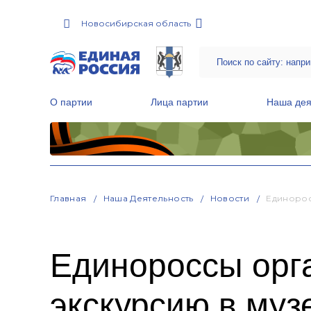
Новосибирская область
О партии
Лица партии
Наша дея
Местные общественные приемные Партии
Руководитель Региональной обще
Народная программа «Единой России»
Главная
Наша Деятельность
Новости
Единорос
Единороссы орг
экскурсию в муз