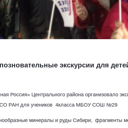
позновательные экскурсии для дете
ая Россия» Центрального района организовало экск
а СО РАН для учеников 4класса МБОУ СОШ №29
нообразные минералы и руды Сибири, фрагменты ме