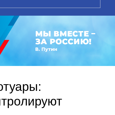
отуары:
нтролируют