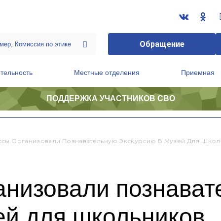
Обращение
тельность
Местные отделения
Приемная
ПОДДЕРЖКА УЧАСТНИКОВ СВО
ственной приемной Председателя Партии
Президиум регионального политического совета
сы Организовали Познавательную Экскурсию В Музей Для Школ
анизовали познават
ей для школьников