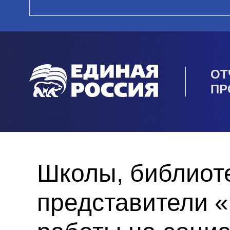
ОТ
ПР
Школы, библиот
представители 