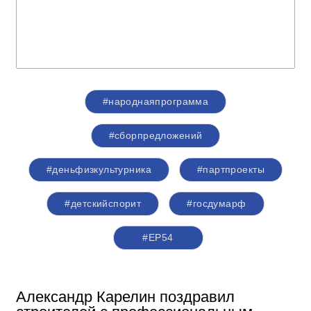
#народнаяпрограмма
#сборпредложений
#деньфизкультурника
#партпроекты
#детскийспорит
#госдумарф
#ЕР54
Александр Карелин поздравил