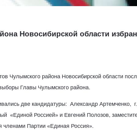
йона Новосибирской области избран
атов Чулымского района Новосибирской области пос
 выборы Главы Чулымского района.
ивались две кандидатуры: Александр Артемченко, г
й «Единой Россией» и Евгений Полозов, заместит
я членами Партии «Единая Россия».