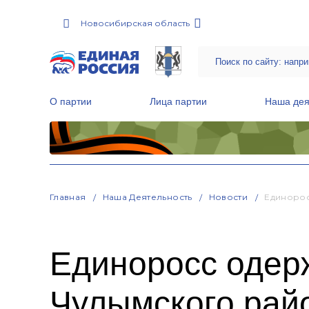
Новосибирская область
О партии
Лица партии
Наша дея
Местные общественные приемные Партии
Руководитель Региональной обще
Народная программа «Единой России»
Главная
Наша Деятельность
Новости
Единорос
Единоросс одер
Чулымского рай