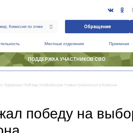
Обращение
тельность
Местные отделения
Приемная
ПОДДЕРЖКА УЧАСТНИКОВ СВО
ственной приемной Председателя Партии
Президиум регионального политического совета
с Одержал Победу На Выборах Главы Чулымского Района
жал победу на выбо
она