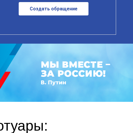
Создать обращение
отуары: