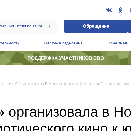
Обращение
тельность
Местные отделения
Приемная
ПОДДЕРЖКА УЧАСТНИКОВ СВО
ственной приемной Председателя Партии
Президиум регионального политического совета
Россия» Организовала В Новосибирске Фестиваль Патриотическ
» организовала в Н
иотического кино к