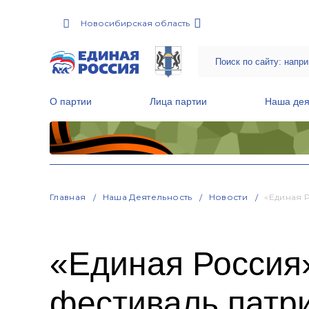
Новосибирская область
О партии
Лица партии
Наша дея
Местные общественные приемные Партии
Руководитель Региональной обще
Народная программа «Единой России»
Главная
Наша Деятельность
Новости
«Единая 
«Единая Россия
фестиваль патр