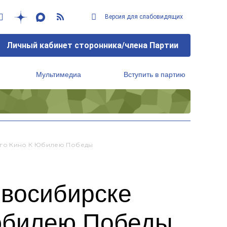
Версия для слабовидящих
Личный кабинет сторонника/члена Партии
Мультимедиа
Вступить в партию
Региональный исполнительный комитет
ого Кино К Юбилею Победы
овосибирске
 юбилею Победы