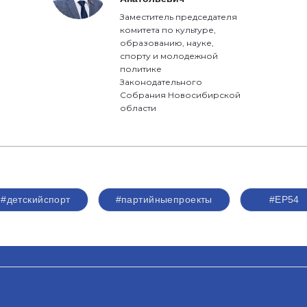
Заместитель председателя
комитета по культуре,
образованию, науке,
спорту и молодежной
политике
Законодательного
Собрания Новосибирской
области
#детскийспорт
#партийныепроекты
#ЕР54