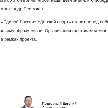
ть об этой войне, чтобы наши дети знали, кто побед
 Александр Бестужев.
«Единой России» «Детский спорт» ставит перед собо
оровому образу жизни. Организация фестивалей кино
в рамках проекта.
Подгорный Евгений
Анатольевич