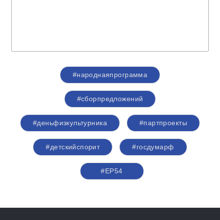
#народнаяпрограмма
#сборпредложений
#деньфизкультурника
#партпроекты
#детскийспорит
#госдумарф
#ЕР54