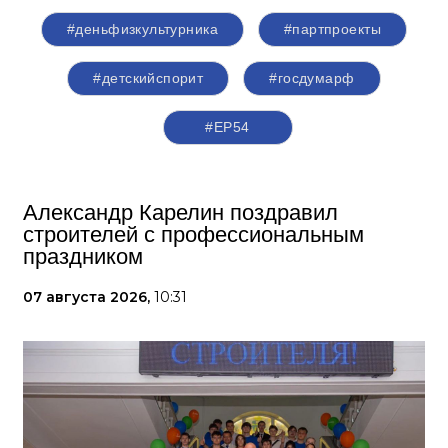
#деньфизкультурника
#партпроекты
#детскийспорит
#госдумарф
#ЕР54
Александр Карелин поздравил
строителей с профессиональным
праздником
07 августа 2026,
10:31