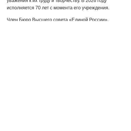
уважения к их труду и творчеству. В 2026 году
исполняется 70 лет с момента его учреждения.
Член Бюро Высшего совета «Единой России»,
сенатор РФ наградил студентов и преподавателей
университета благодарственными письмами, отметив
их работу в области популяризации науки и
строительного дела.
«Этим молодым людям, сохраняя традиции,
предстоит продолжить устойчивое развитие нашей
страны. Хочется пожелать выдержки, высоких
профессиональных достижений и доброго здоровья.
И, конечно, благодарность за выбор правильной
профессии», — сказал
Александр Карелин.
Особое внимание на торжественном собрании
уделили развитию отрасли в Новосибирской области:
к концу года в планах завершить строительство 25