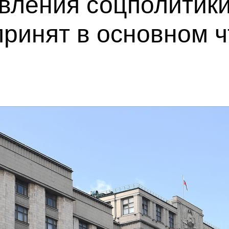
вления соцполитики
ринят в основном 