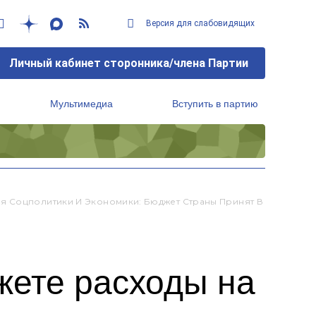
Версия для слабовидящих
Личный кабинет сторонника/члена Партии
Мультимедиа
Вступить в партию
Региональный исполнительный комитет
я Соцполитики И Экономики: Бюджет Страны Принят В
жете расходы на