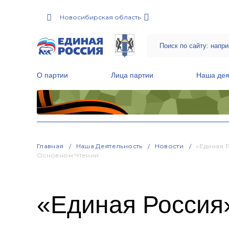
Новосибирская область
О партии
Лица партии
Наша дея
Местные общественные приемные Партии
Руководитель Региональной обще
Народная программа «Единой России»
Главная
Наша Деятельность
Новости
«Единая 
Основном Чтении
«Единая Россия