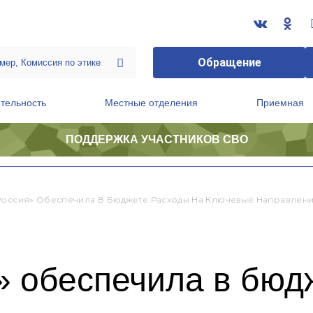
Обращение
тельность
Местные отделения
Приемная
ПОДДЕРЖКА УЧАСТНИКОВ СВО
ственной приемной Председателя Партии
Президиум регионального политического совета
Россия» Обеспечила В Бюджете Расходы На Ключевые Направлени
» обеспечила в бюд