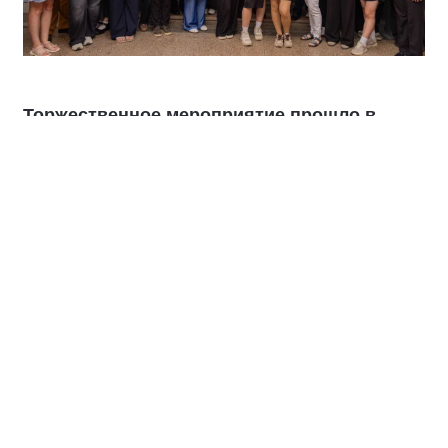
Торжественное мероприятие прошло в
Новосибирском государственном
архитектурно-строительном университете
Праздник, объединяющий профессионалов, чей труд
меняет облик страны, отмечается во второе
воскресенье августа. Этот день стал символом
уважения к их труду и творчеству. В 2026 году
исполняется 70 лет с момента его учреждения.
Член Бюро Высшего совета «Единой России»,
сенатор РФ наградил студентов и преподавателей