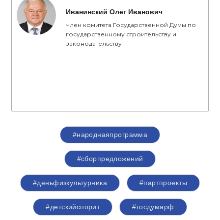
Иванинский Олег Иванович
Член комитета Государственной Думы по
государственному строительству и
законодательству
#народнаяпрограмма
#сборпредложений
#деньфизкультурника
#партпроекты
#детскийспорит
#госдумарф