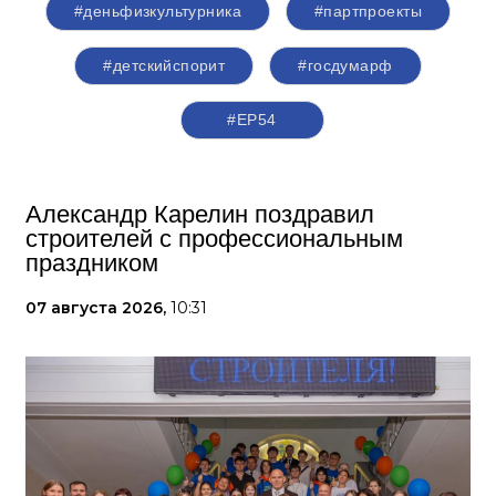
#деньфизкультурника
#партпроекты
#детскийспорит
#госдумарф
#ЕР54
Александр Карелин поздравил
строителей с профессиональным
праздником
07 августа 2026,
10:31