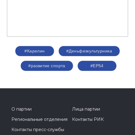
#Карелин
#Деньфизкультурника
#развитие спорта
#ЕР54
О партии
Лица партии
Региональные отделения
Контакты РИК
Контакты пресс-службы