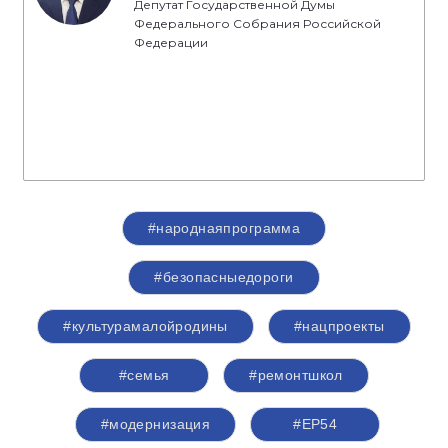
Депутат Государственной Думы
Федерального Собрания Российской
Федерации
#народнаяпрограмма
#безопасныедороги
#культурамалойродины
#нацпроекты
#семья
#ремонтшкол
#модернизация
#ЕР54