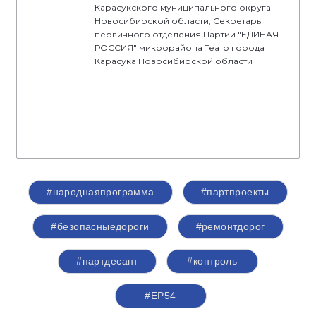
Карасукского муниципального округа
Новосибирской области, Секретарь
первичного отделения Партии "ЕДИНАЯ
РОССИЯ" микрорайона Театр города
Карасука Новосибирской области
#народнаяпрограмма
#партпроекты
#безопасныедороги
#ремонтдорог
#партдесант
#контроль
#ЕР54