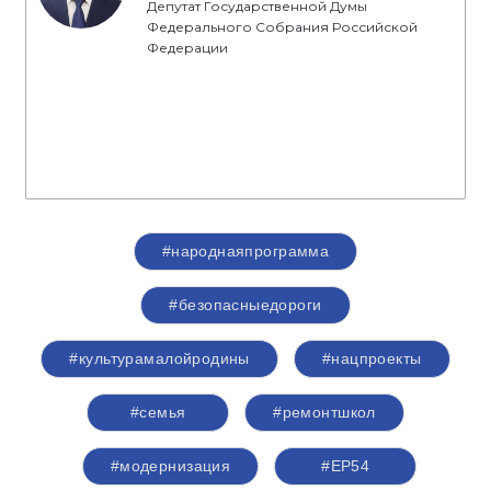
Депутат Государственной Думы
Федерального Собрания Российской
Федерации
#народнаяпрограмма
#безопасныедороги
#культурамалойродины
#нацпроекты
#семья
#ремонтшкол
#модернизация
#ЕР54