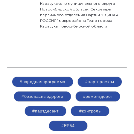
Карасукского муниципального округа
Новосибирской области, Секретарь
первичного отделения Партии "ЕДИНАЯ
РОССИЯ" микрорайона Театр города
Карасука Новосибирской области
#народнаяпрограмма
#партпроекты
#безопасныедороги
#ремонтдорог
#партдесант
#контроль
#ЕР54