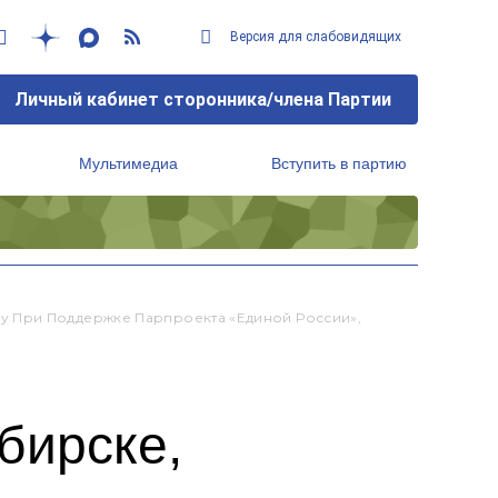
Версия для слабовидящих
Личный кабинет сторонника/члена Партии
Мультимедиа
Вступить в партию
Региональный исполнительный комитет
 При Поддержке Парпроекта «Единой России»,
бирске,