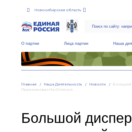
Новосибирская область
О партии
Лица партии
Наша дея
Местные общественные приемные Партии
Руководитель Региональной обще
Народная программа «Единой России»
Главная
Наша Деятельность
Новости
Большой 
Перезимовал На Отлично
Большой диспер