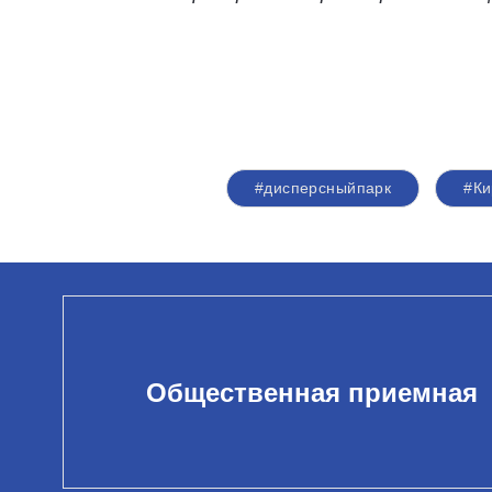
#дисперсныйпарк
#Ки
Общественная приемная