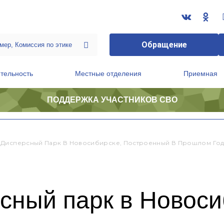
Обращение
тельность
Местные отделения
Приемная
ПОДДЕРЖКА УЧАСТНИКОВ СВО
ственной приемной Председателя Партии
Президиум регионального политического совета
Дисперсный Парк В Новосибирске, Построенный В Прошлом Году
сный парк в Новоси