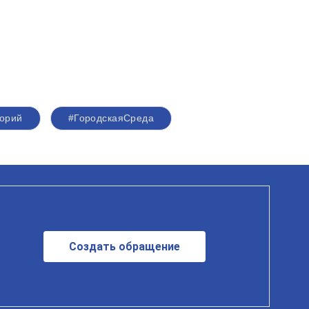
торий
#ГородскаяСреда
Создать обращение