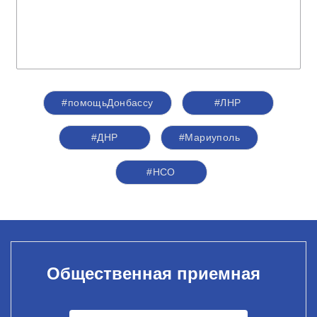
#помощьДонбассу
#ЛНР
#ДНР
#Мариуполь
#НСО
Общественная приемная