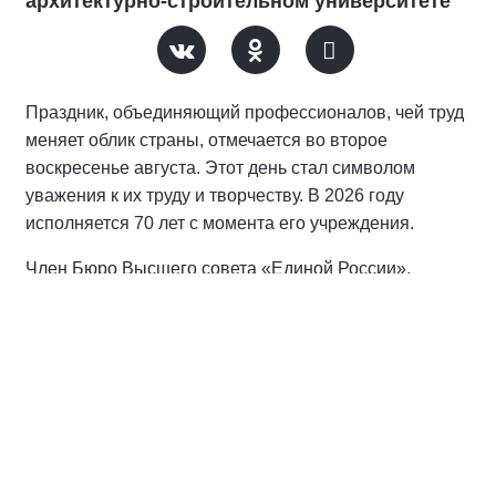
архитектурно-строительном университете
Праздник, объединяющий профессионалов, чей труд
меняет облик страны, отмечается во второе
воскресенье августа. Этот день стал символом
уважения к их труду и творчеству. В 2026 году
исполняется 70 лет с момента его учреждения.
Член Бюро Высшего совета «Единой России»,
сенатор РФ наградил студентов и преподавателей
университета благодарственными письмами, отметив
их работу в области популяризации науки и
строительного дела.
«Этим молодым людям, сохраняя традиции,
предстоит продолжить устойчивое развитие нашей
страны. Хочется пожелать выдержки, высоких