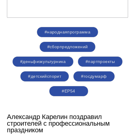
#народнаяпрограмма
#сборпредложений
#деньфизкультурника
#партпроекты
#детскийспорит
#госдумарф
#ЕР54
Александр Карелин поздравил
строителей с профессиональным
праздником