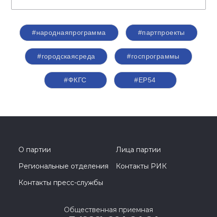
#народнаяпрограмма
#партпроекты
#городскаясреда
#госпрограммы
#ФКГС
#ЕР54
О партии
Лица партии
Региональные отделения
Контакты РИК
Контакты пресс-службы
Общественная приемная