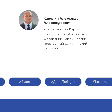
Карелин Александр
Александрович
Член Комиссии Партии по
этике, сенатор Российской
Федерации, Герой России,
трехкратный Олимпийский
чемпион
#9мая
#ДеньПобеды
#Карелин