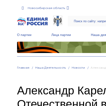
Новосибирская область
О партии
Лица партии
Наша дея
Местные общественные приемные Партии
Руководитель Региональной обще
Народная программа «Единой России»
Главная
Наша Деятельность
Новости
Александ
Александр Каре
Отечественной 