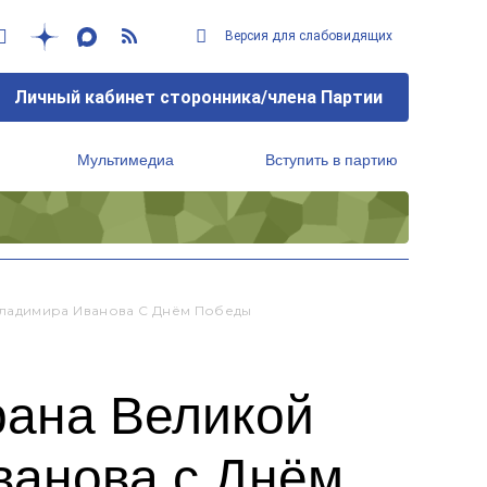
Версия для слабовидящих
Личный кабинет сторонника/члена Партии
Мультимедиа
Вступить в партию
Региональный исполнительный комитет
ладимира Иванова С Днём Победы
рана Великой
ванова с Днём