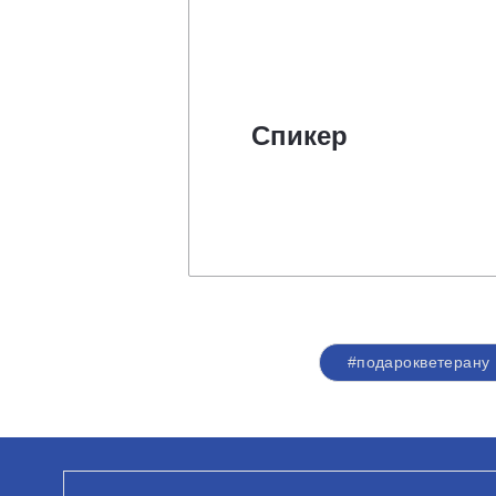
Спикер
#подарокветерану