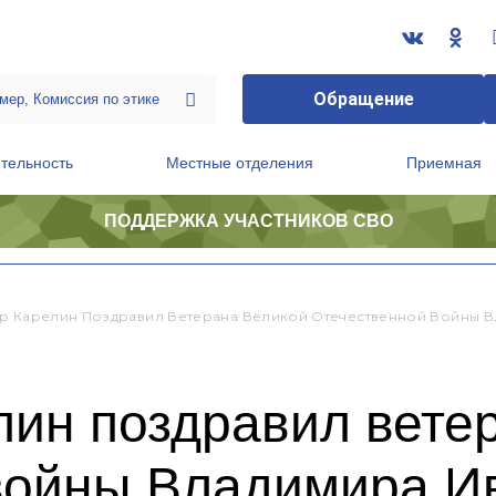
Обращение
тельность
Местные отделения
Приемная
ПОДДЕРЖКА УЧАСТНИКОВ СВО
ственной приемной Председателя Партии
Президиум регионального политического совета
р Карелин Поздравил Ветерана Великой Отечественной Войны В
лин поздравил вете
войны Владимира И