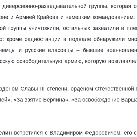
 диверсионно-разведывательной группы, которая 
оне и Армией Крайова и немецким командованием. 
ой группы уничтожили, остальных захватили в плен
о: кроме радиостанции в подвале обнаружили мно
 немцы и русские власовцы – бывшие военноплен
скую освободительную армию, которую возглавлял
рденом Славы III степени, орденом Отечественной 
ией», «За взятие Берлина», «За освобождение Варш
елин
встретился с Владимиром Фёдоровичем, его с