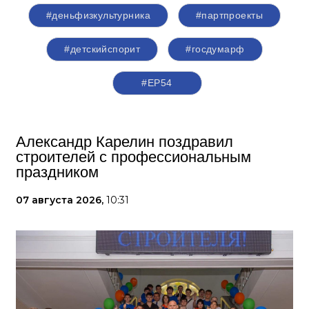
#деньфизкультурника
#партпроекты
#детскийспорит
#госдумарф
#ЕР54
Александр Карелин поздравил
строителей с профессиональным
праздником
07 августа 2026,
10:31