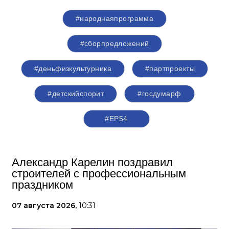
#народнаяпрограмма
#сборпредложений
#деньфизкультурника
#партпроекты
#детскийспорит
#госдумарф
#ЕР54
Александр Карелин поздравил
строителей с профессиональным
праздником
07 августа 2026,
10:31